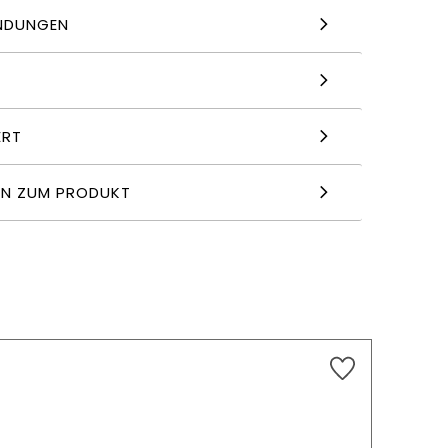
NDUNGEN
ERT
EN ZUM PRODUKT
9,19
€
HINZUFÜGEN