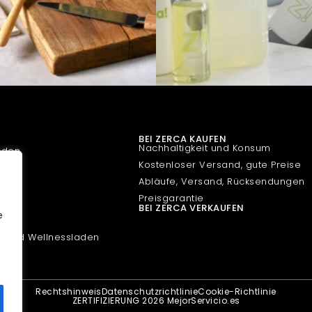
BEI ZERCA KAUFEN
Nachhaltigkeit und Konsum
aden
Kostenloser Versand, gute Preise
den
Abläufe, Versand, Rücksendungen
den
Preisgarantie
BEI ZERCA VERKAUFEN
e
den
- und Wellnessladen
Rechtshinweis
Datenschutzrichtlinie
Cookie-Richtlinie
ZERTIFIZIERUNG 2026 MejorServicio.es