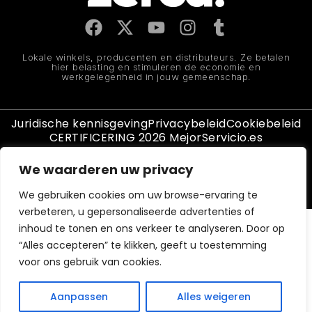
Lokale winkels, producenten en distributeurs. Ze betalen
hier belasting en stimuleren de economie en
werkgelegenheid in jouw gemeenschap.
Juridische kennisgeving
Privacybeleid
Cookiebeleid
CERTIFICERING 2026 MejorServicio.es
We waarderen uw privacy
(c)2026 Zerca Market Digital, SL
Spanje
Frankrijk
Oostenrijk
Duitsland
België
Italië
Portugal
We gebruiken cookies om uw browse-ervaring te
verbeteren, u gepersonaliseerde advertenties of
inhoud te tonen en ons verkeer te analyseren. Door op
“Alles accepteren” te klikken, geeft u toestemming
voor ons gebruik van cookies.
Aanpassen
Alles weigeren