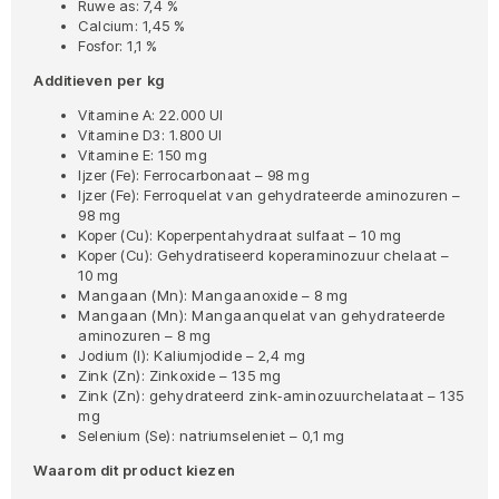
Ruwe as: 7,4 %
Calcium: 1,45 %
Fosfor: 1,1 %
Additieven per kg
Vitamine A: 22.000 UI
Vitamine D3: 1.800 UI
Vitamine E: 150 mg
Ijzer (Fe): Ferrocarbonaat – 98 mg
Ijzer (Fe): Ferroquelat van gehydrateerde aminozuren –
98 mg
Koper (Cu): Koperpentahydraat sulfaat – 10 mg
Koper (Cu): Gehydratiseerd koperaminozuur chelaat –
10 mg
Mangaan (Mn): Mangaanoxide – 8 mg
Mangaan (Mn): Mangaanquelat van gehydrateerde
aminozuren – 8 mg
Jodium (I): Kaliumjodide – 2,4 mg
Zink (Zn): Zinkoxide – 135 mg
Zink (Zn): gehydrateerd zink‑aminozuurchelataat – 135
mg
Selenium (Se): natriumseleniet – 0,1 mg
Waarom dit product kiezen