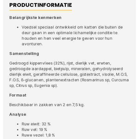
PRODUCTINFORMATIE
Belangrijkste kenmerken
Voedsel speciaal ontwikkeld om katten die buiten de
deur gaan in een optimale lichamelijke conditie te
houden en hen veel energie te geven voor hun
avonturen.
Samenstelling
Gedroogd kippenvlees (32%), rijst, dierlijk vet, erwten,
gedroogde aardappel, bietpulp, mineralen, gehydrolyseerd
dierlijk eiwit, geraffineerde cellulose, gistextract, visolie, M.O.S,
F.O.S, ß-glucanen, plantenextracten (Rosmarinus sp, Curcuma
sp, Citrus sp, Eugenia sp).
Formaat
Beschikbaar in zakken van 2 en 7,5 kg.
Analyse
Ruw eiwit: 32 %
Ruw vet: 19 %
Ruwe vezel: 1,8 %