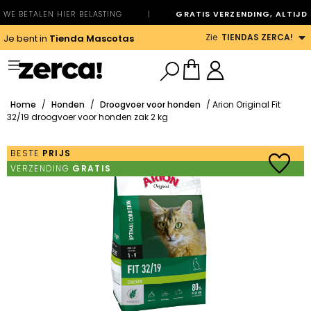
WE BETALEN HIER BELASTING
|
GRATIS VERZENDING, ALTIJD
Zie
TIENDAS ZERCA!
Je bent in
Tienda Mascotas
Home
/
Honden
/
Droogvoer voor honden
/ Arion Original Fit
32/19 droogvoer voor honden zak 2 kg
BESTE
PRIJS
VERZENDING
GRATIS