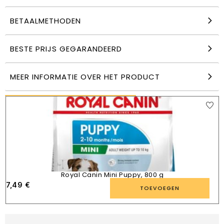
BETAALMETHODEN
Arion Original Fit 32/19 droogvoer voor honden
zak 2 kg
BESTE PRIJS GEGARANDEERD
10,79
€
TOEVOEGEN
MEER INFORMATIE OVER HET PRODUCT
VERGELIJKBARE PRODUCTEN
Royal Canin Mini Puppy, 800 g
7,49
€
TOEVOEGEN