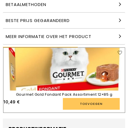
BETAALMETHODEN
Churu Variëteiten van tonijn (50p)
BESTE PRIJS GEGARANDEERD
38,99
€
TOEVOEGEN
MEER INFORMATIE OVER HET PRODUCT
VERGELIJKBARE PRODUCTEN
Gourmet Gold Fondant Pack Assortiment 12×85 g
10,49
€
TOEVOEGEN