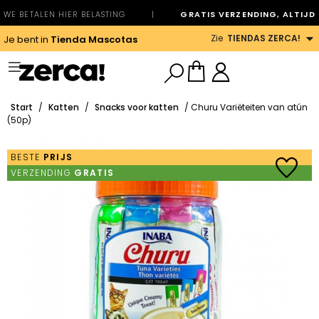
WE BETALEN HIER BELASTING
|
GRATIS VERZENDING, ALTIJD
Zie
TIENDAS ZERCA!
Je bent in
Tienda Mascotas
Start
/
Katten
/
Snacks voor katten
/ Churu Variëteiten van atún
(50p)
BESTE
PRIJS
VERZENDING
GRATIS