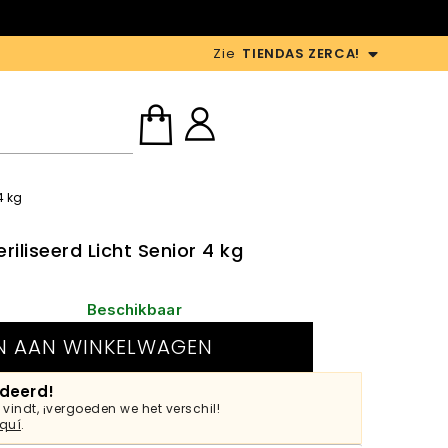
D
Zie
TIENDAS ZERCA!
4 kg
riliseerd Licht Senior 4 kg
Beschikbaar
N AAN WINKELWAGEN
ndeerd!
vindt, ¡vergoeden we het verschil!
quí
.