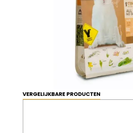
Mini Orycs Konijn Gesteriliseerd Lic
⦿ BESTE PRIJS GARANDERD
⦿ GRATIS VERZENDING
VERGELIJKBARE PRODUCTEN