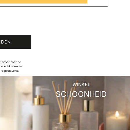
e bevat over de
che middelen te
die gegevens.
WINKEL
SCHOONHEID