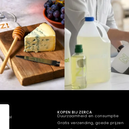
T
KOPEN BIJ ZERCA
Duurzaamheid en consumptie
winkel
Gratis verzending, goede prijzen
nkel