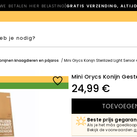
|
WE BETALEN HIER BELASTING
GRATIS VERZENDING, ALTIJ
onijnen knaagdieren en pájaros
/ Mini Orycs Konijn Sterilized Light Senior 
Mini Orycs Konijn Geste
24,99
€
TOEVOEGE
Beste prijs gegara
Als je het más goedkoop 
Bekijk de voorwaarden
a