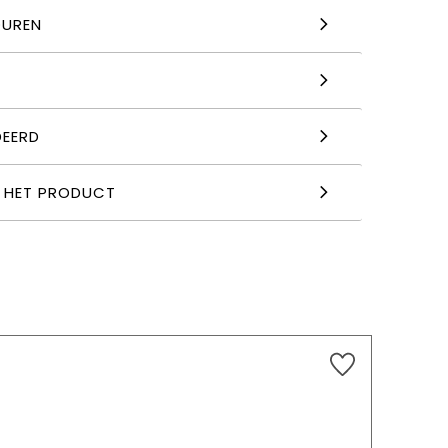
OUREN
DEERD
R HET PRODUCT
24,99
€
TOEVOEGEN