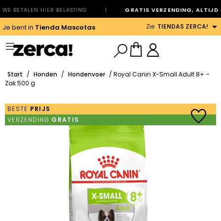
WE BETALEN HIER BELASTING
|
GRATIS VERZENDING, ALTIJD
Zie
TIENDAS ZERCA!
Je bent in
Tienda Mascotas
Start
/
Honden
/
Hondenvoer
/ Royal Canin X-Small Adult 8+ –
Zak 500 g
BESTE
PRIJS
VERZENDING
GRATIS