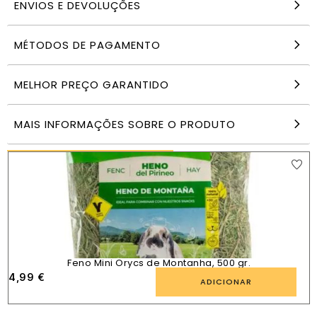
ENVIOS E DEVOLUÇÕES
MÉTODOS DE PAGAMENTO
Feno Mini Orycs Camomila e Calêndula, 500 gr.
MELHOR PREÇO GARANTIDO
4,99
€
ADICIONAR
MAIS INFORMAÇÕES SOBRE O PRODUTO
PRODUTOS SEMELHANTES
Feno Mini Orycs de Montanha, 500 gr.
4,99
€
ADICIONAR