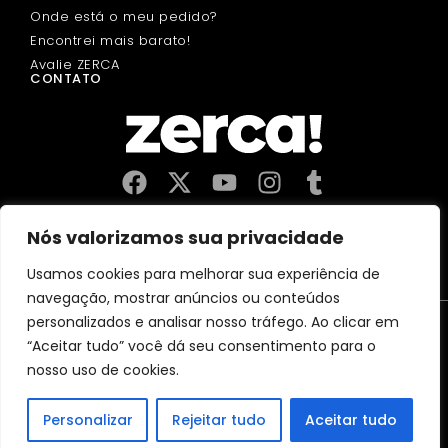
Onde está o meu pedido?
Encontrei mais barato!
Avalie ZERCA
CONTATO
Comércios, produtores e distribuidores locais. Pagam
Nós valorizamos sua privacidade
impostos aqui, e dinamizam a economia e o emprego na sua
comunidade.
Usamos cookies para melhorar sua experiência de
navegação, mostrar anúncios ou conteúdos
Aviso Legal
Política de Privacidade
personalizados e analisar nosso tráfego. Ao clicar em
Política de Cookies
“Aceitar tudo” você dá seu consentimento para o
CERTIFICAÇÃO 2026 MejorServicio.es
nosso uso de cookies.
(c)2026 Zerca Market Digital, SL
Personalizar
Rejeitar tudo
Aceitar tudo
Espanha
França
Áustria
Alemanha
Bélgica
Itália
Portugal