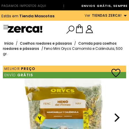
PAGAMOS IMPOSTOS AQUI
|
ENVIOS GRÁTIS, SEMPRE
Ver
TIENDAS ZERCA!
Estás em
Tienda Mascotas
Início
/
Coelhos roedores e pássaros
/
Comida para coelhos
roedores e pássaros
/ Feno Mini Orycs Camomila e Caléndula, 500
gr.
MELHOR
PREÇO
ENVÍO
GRÁTIS