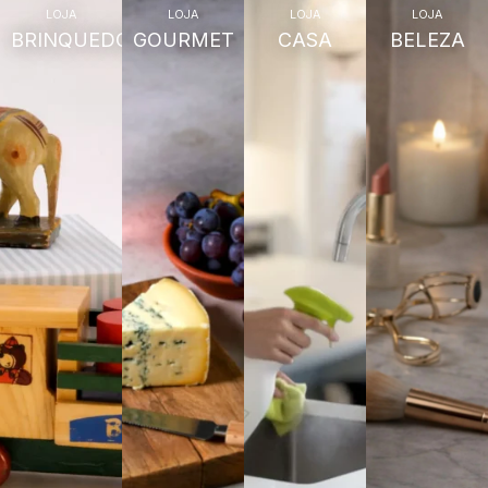
LOJA
LOJA
LOJA
LOJA
BRINQUEDOS
GOURMET
CASA
BELEZA