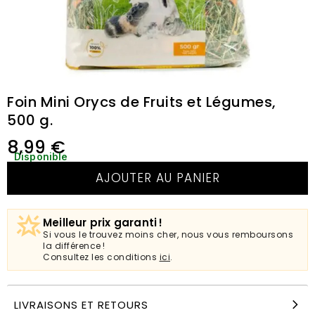
Foin Mini Orycs de Fruits et Légumes,
500 g.
8,99
€
Disponible
AJOUTER AU PANIER
Meilleur prix garanti !
Si vous le trouvez moins cher, nous vous remboursons
la différence !
Consultez les conditions
ici
.
LIVRAISONS ET RETOURS