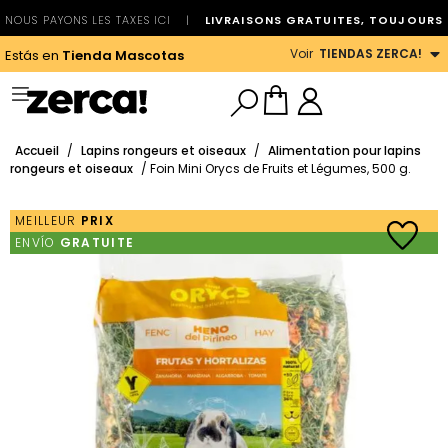
NOUS PAYONS LES TAXES ICI
|
LIVRAISONS GRATUITES, TOUJOURS
Voir
TIENDAS ZERCA!
Estás en
Tienda Mascotas
Accueil
/
Lapins rongeurs et oiseaux
/
Alimentation pour lapins
rongeurs et oiseaux
/ Foin Mini Orycs de Fruits et Légumes, 500 g.
MEILLEUR
PRIX
ENVÍO
GRATUITE