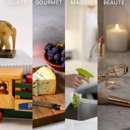
JOUETS
GOURMET
MAISON
BEAUTÉ