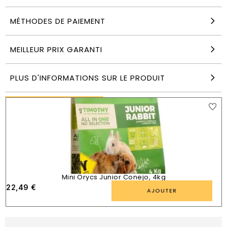
MÉTHODES DE PAIEMENT
Foin Mini Orycs de Fruits et Légumes, 500 g.
MEILLEUR PRIX GARANTI
8,99
€
AJOUTER
PLUS D'INFORMATIONS SUR LE PRODUIT
PRODUITS SIMILAIRES
Mini Orycs Junior Conejo, 4kg
22,49
€
AJOUTER