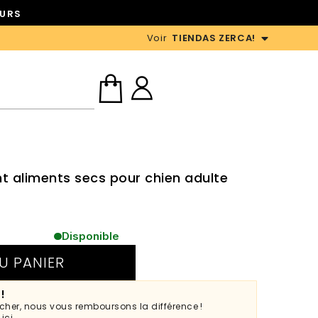
OURS
Voir
TIENDAS ZERCA!
nt aliments secs pour chien adulte
Disponible
U PANIER
 !
 cher, nous vous remboursons la différence !
s
ici
.