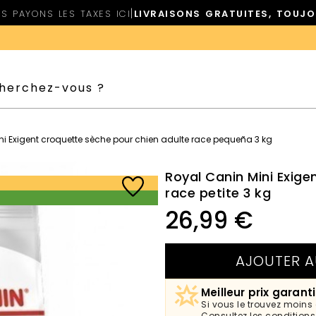
|
S PAYONS LES TAXES ICI
LIVRAISONS GRATUITES, TOUJ
ni Exigent croquette sèche pour chien adulte race pequeña 3 kg
Royal Canin Mini Exige
race petite 3 kg
26,99
€
AJOUTER A
Meilleur prix garanti
Si vous le trouvez moins
Consultez les condition