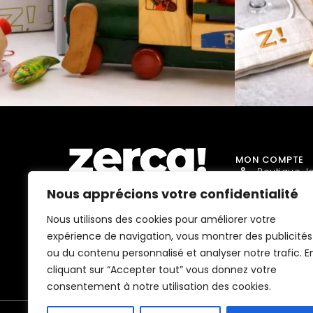
MON COMPTE
Boutique J
Nous apprécions votre confidentialité
Boutique 
Boutique D
Nous utilisons des cookies pour améliorer votre
Commerces, producteurs et
expérience de navigation, vous montrer des publicités
distributeurs locaux. Ils paient
Boutique A
des impôts ici et dynamisent
ou du contenu personnalisé et analyser notre trafic. E
l'économie et l'emploi dans
Boutique B
votre communauté.
cliquant sur “Accepter tout” vous donnez votre
consentement à notre utilisation des cookies.