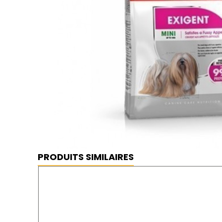
Royal Canin Mini Exigent aliments s
⦿ MEILLEUR PRIX GARANTI
⦿ LIVRAISON GRATUITE
PRODUITS SIMILAIRES