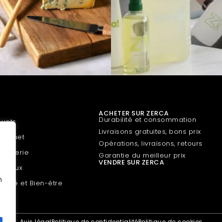
ACHETER SUR ZERCA
Durabilité et consommation
ouets
Livraisons gratuites, bons prix
Gourmet
Opérations, livraisons, retours
roguerie
Garantie du meilleur prix
VENDRE SUR ZERCA
nimaux
n
eauté et Bien-être
Avis légal
Politique de confidentialité
Politique de cookies