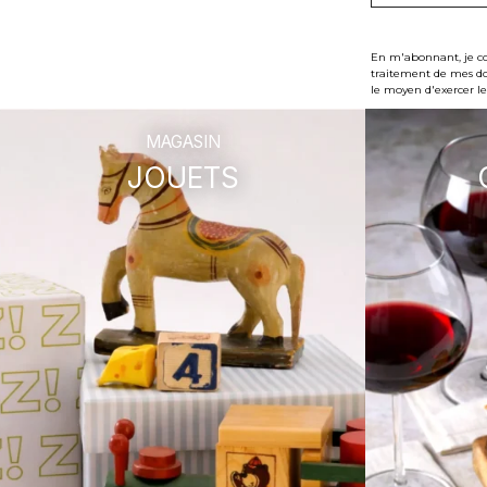
En m'abonnant, je con
traitement de mes don
le moyen d'exercer le
MAGASIN
JOUETS