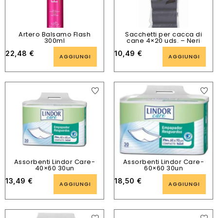
Artero Balsamo Flash
Sacchetti per cacca di
300ml
cane 4×20 uds. – Neri
22,48
€
10,49
€
AGGIUNGI
AGGIUNGI
Assorbenti Lindor Care-
Assorbenti Lindor Care-
40×60 30un
60×60 30un
13,49
€
18,50
€
AGGIUNGI
AGGIUNGI