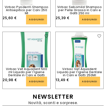
Virbac Pyoderm Shampoo
Virbac Sebomild Shampoo
Antisepitico per Cani 250
per Pelle Grassa in Cani e
Ml
Gatti 250 ml
25,60
€
25,39
€
AGGIUNGI
AGGIUNGI
Virbac Vet Aquadent 500
Virbac Vet Aquadent
ml Liquido per l'Igiene
Liquido per l'Igiene Dentale
Dentale in Cani e Gatti
in Cani e Gatti 250Ml
20,98
€
13,49
€
AGGIUNGI
AGGIUNGI
NEWSLETTER
Novità, sconti e sorprese.