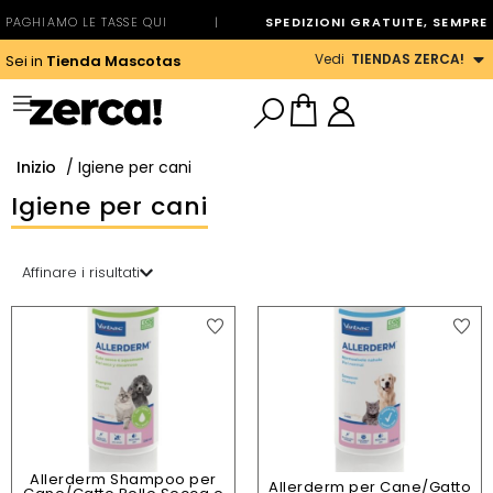
PAGHIAMO LE TASSE QUI
|
SPEDIZIONI GRATUITE, SEMPRE
Vedi
TIENDAS ZERCA!
Sei in
Tienda Mascotas
Inizio
/ Igiene per cani
Igiene per cani
Affinare i risultati
Allerderm Shampoo per
Allerderm per Cane/Gatto