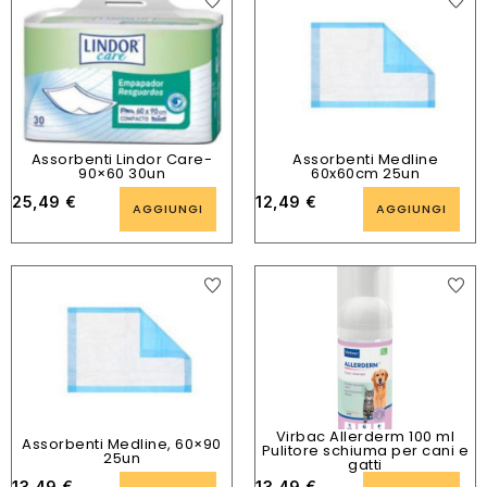
Assorbenti Lindor Care-
Assorbenti Medline
90×60 30un
60x60cm 25un
25,49
€
12,49
€
AGGIUNGI
AGGIUNGI
Virbac Allerderm 100 ml
Assorbenti Medline, 60×90
Pulitore schiuma per cani e
25un
gatti
13,49
€
13,49
€