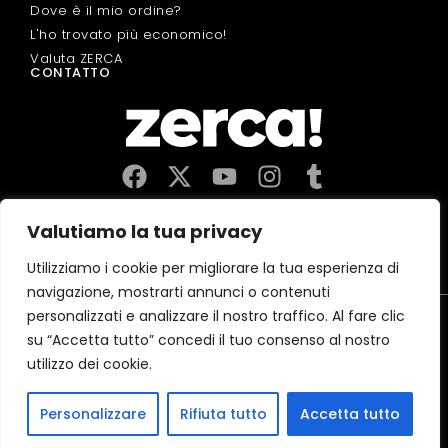
Dove è il mio ordine?
L'ho trovato più economico!
Valuta ZERCA
CONTATTO
Commerci, produttori e distributori locali. Pagano le tasse
Valutiamo la tua privacy
qui, e dinamizzano l'economia e l'occupazione nella tua
comunità.
Utilizziamo i cookie per migliorare la tua esperienza di
navigazione, mostrarti annunci o contenuti
Avviso Legale
Política de Privacidad
personalizzati e analizzare il nostro traffico. Al fare clic
Politica sui cookie
su “Accetta tutto” concedi il tuo consenso al nostro
CERTIFICAZIONE 2026 MejorServicio.es
utilizzo dei cookie.
(c)2026 Zerca Market Digital, SL
Personalizzare
Rifiuta tutto
Accetta tutto
Spagna
Francia
Austria
Germania
Belgio
Italia
Portogallo