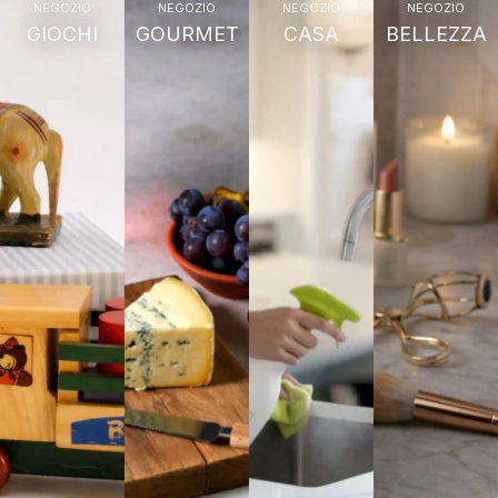
NEGOZIO
NEGOZIO
NEGOZIO
NEGOZIO
GIOCHI
GOURMET
CASA
BELLEZZA