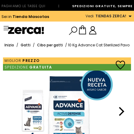
PAGHIAMO LE TASSE QUI
|
SPEDIZIONI GRATUITE, SEMPRE
Vedi
TIENDAS ZERCA!
Sei in
Tienda Mascotas
Inizio
/
Gatti
/
Cibo per gatti
/ 10 Kg Advance Cat Sterilized Pavo
MIGLIOR
PREZZO
SPEDIZIONE
GRATUITA