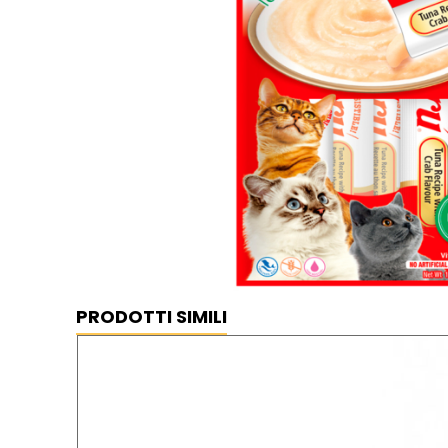
Churu Ricetta di tonno con granchio
⦿ MIGLIOR PREZZO GARANTITO
⦿ SPEDIZIONE GRATUIT
PRODOTTI SIMILI