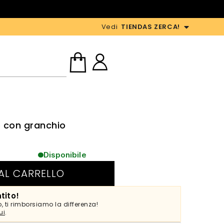
Vedi
TIENDAS ZERCA!
o con granchio
Disponibile
AL CARRELLO
tito!
, ti rimborsiamo la differenza!
ui
.