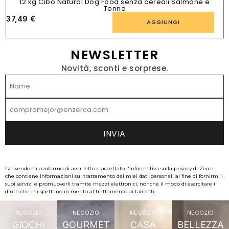
12 kg Cibo Natural Dog Food senza cereali Salmone e
Tonno
37,49
€
AGGIUNGI
NEWSLETTER
Novità, sconti e sorprese.
Iscrivendomi confermo di aver letto e accettato l'Informativa sulla privacy di Zerca
che contiene informazioni sul trattamento dei miei dati personali al fine di fornirmi i
suoi servizi e promuoverli tramite mezzi elettronici, nonché il modo di esercitare i
diritti che mi spettano in merito al trattamento di tali dati.
NEGOZIO
NEGOZIO
NEGOZIO
NEGOZIO
GIOCHI
GOURMET
CASA
BELLEZZA