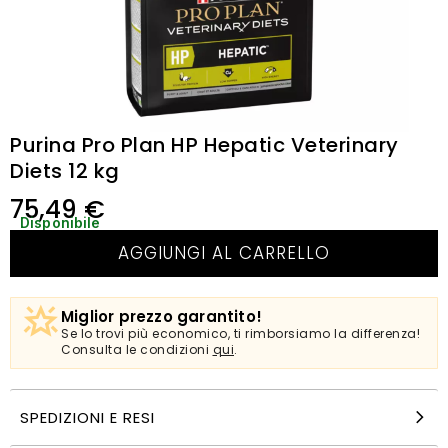
Purina Pro Plan HP Hepatic Veterinary
Diets 12 kg
75,49
€
Disponibile
AGGIUNGI AL CARRELLO
Miglior prezzo garantito!
Se lo trovi più economico, ti rimborsiamo la differenza!
Consulta le condizioni
qui
.
SPEDIZIONI E RESI