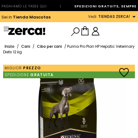
PAGHIAMO LE TASSE QUI
|
SPEDIZIONI GRATUITE, SEMPRE
Vedi
TIENDAS ZERCA!
Sei in
Tienda Mascotas
Inizio
/
Cani
/
Cibo per cani
/ Purina Pro Plan HP Hepatic Veterinary
Diets 12 kg
MIGLIOR
PREZZO
SPEDIZIONE
GRATUITA