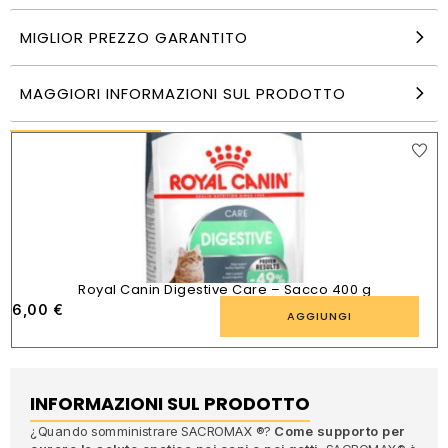
Sacromax 75 <10 kg 30 Sacchetti
MIGLIOR PREZZO GARANTITO
40,49
€
AGGIUNGI
MAGGIORI INFORMAZIONI SUL PRODOTTO
PRODOTTI SIMILI
Royal Canin Digestive Care – Sacco 400 g
6,00
€
AGGIUNGI
INFORMAZIONI SUL PRODOTTO
¿Quando somministrare SACROMAX ®?
Come supporto per