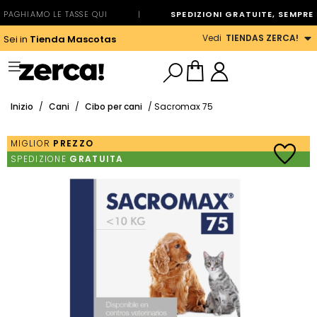
PAGHIAMO LE TASSE QUI
|
SPEDIZIONI GRATUITE, SEMPRE
Vedi
TIENDAS ZERCA!
Sei in
Tienda Mascotas
Inizio
/
Cani
/
Cibo per cani
/ Sacromax 75
MIGLIOR
PREZZO
SPEDIZIONE
GRATUITA