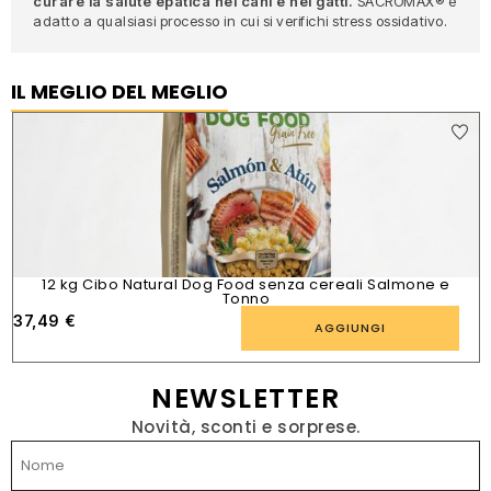
curare la salute epatica nei cani e nei gatti.
SACROMAX® è
adatto a qualsiasi processo in cui si verifichi stress ossidativo.
IL MEGLIO DEL MEGLIO
12 kg Cibo Natural Dog Food senza cereali Salmone e
Tonno
37,49
€
AGGIUNGI
NEWSLETTER
Novità, sconti e sorprese.