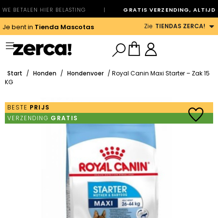
WE BETALEN HIER BELASTING
|
GRATIS VERZENDING, ALTIJD
Zie
TIENDAS ZERCA!
Je bent in
Tienda Mascotas
Start
/
Honden
/
Hondenvoer
/ Royal Canin Maxi Starter – Zak 15
KG
BESTE
PRIJS
VERZENDING
GRATIS