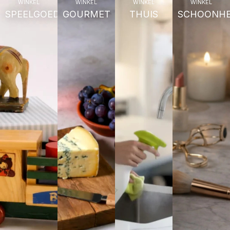
WINKEL
WINKEL
WINKEL
WINKEL
SPEELGOED
GOURMET
THUIS
SCHOONHE