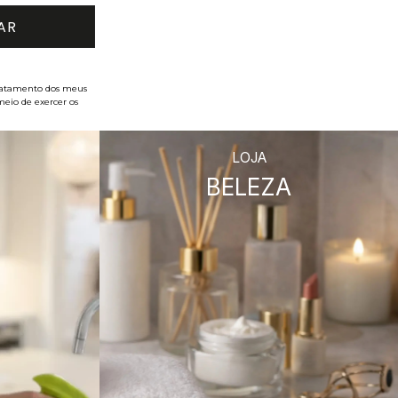
 tratamento dos meus
meio de exercer os
LOJA
BELEZA