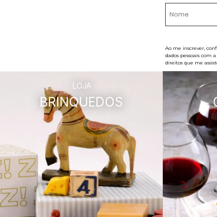
Ao me inscrever, con
dados pessoais com a
direitos que me assis
LOJA
BRINQUEDOS