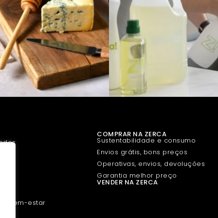
COMPRAR NA ZERCA
Sustentabilidade e consumo
uedos
Envios grátis, bons preços
et
Operativas, envios, devoluções
ria
Garantia melhor preço
VENDER NA ZERCA
s
a e Bem-estar