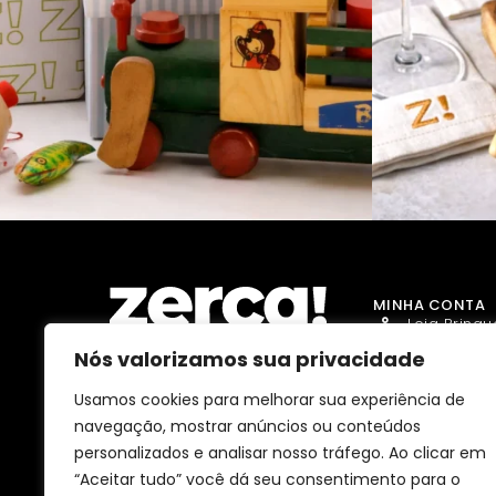
MINHA CONTA
Loja Brinq
Nós valorizamos sua privacidade
Loja Gourm
Loja Droga
Usamos cookies para melhorar sua experiência de
Comércios, produtores e
navegação, mostrar anúncios ou conteúdos
distribuidores locais. Pagam
Loja Animai
impostos aqui, e dinamizam a
personalizados e analisar nosso tráfego. Ao clicar em
economia e o emprego na sua
Loja Belez
comunidade.
“Aceitar tudo” você dá seu consentimento para o