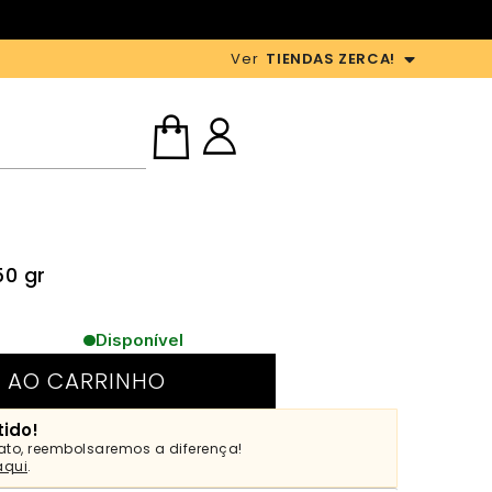
Ver
TIENDAS ZERCA!
50 gr
Disponível
 AO CARRINHO
tido!
ato, reembolsaremos a diferença!
aqui
.