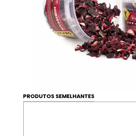
Snack Orics Hibiscus, 50 gr
⦿ MELHOR PREÇO GARANTIDO
⦿ FRETE GRÁTIS
PRODUTOS SEMELHANTES