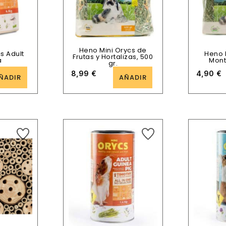
Heno Mini Orycs de
s Adult
Heno 
Frutas y Hortalizas, 500
a
Mont
gr.
8,99
€
4,90
€
ÑADIR
AÑADIR