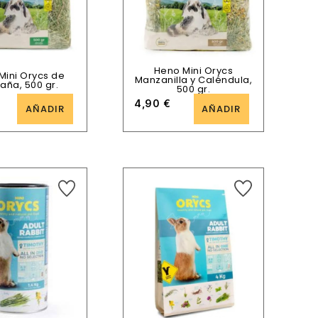
Heno Mini Orycs
Mini Orycs de
Manzanilla y Caléndula,
aña, 500 gr.
500 gr.
4,90
€
AÑADIR
AÑADIR