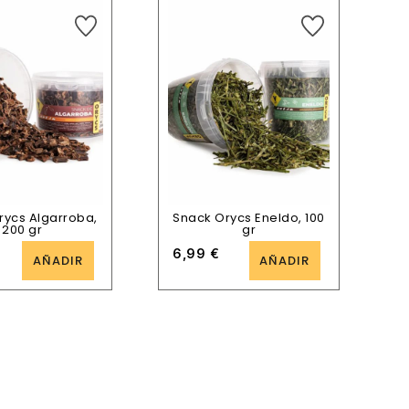
rycs Algarroba,
Snack Orycs Eneldo, 100
200 gr
gr
6,99
€
AÑADIR
AÑADIR