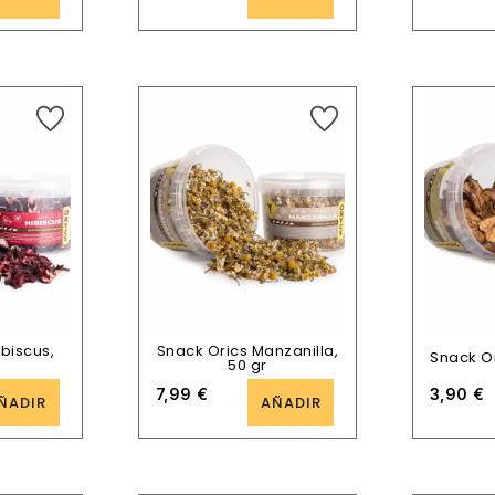
ibiscus,
Snack Orics Manzanilla,
Snack Or
50 gr
7,99
€
3,90
€
ÑADIR
AÑADIR