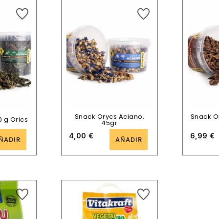
Snack Orycs Aciano,
Snack O
0 g Orics
45gr
4,00
€
6,99
€
ÑADIR
AÑADIR