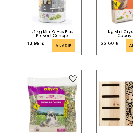
1,4 kg Mini Orycs Plus
4 Kg Mini Oryc
Prevent Conejo
Cobay
10,99
€
22,60
€
AÑADIR
A