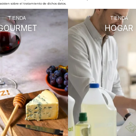
sisten sobre el tratamiento de dichos datos.
TIENDA
TIENDA
GOURMET
HOGAR