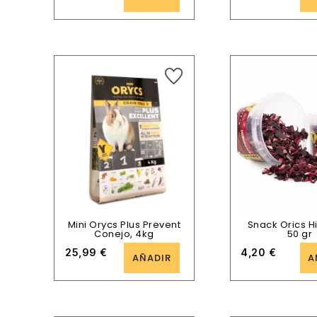
Mini Orycs Plus Prevent
Snack Orics H
Conejo, 4kg
50 gr
25,99
€
4,20
€
AÑADIR
A