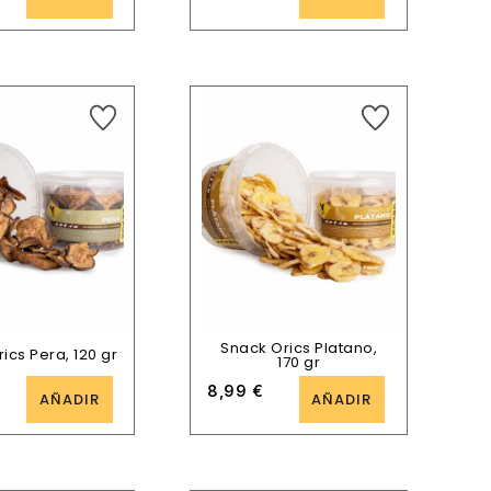
Snack Orics Platano,
ics Pera, 120 gr
170 gr
8,99
€
AÑADIR
AÑADIR