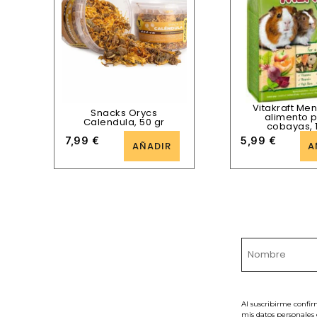
Vitakraft Men
Snacks Orycs
alimento 
Calendula, 50 gr
cobayas, 
7,99
€
5,99
€
AÑADIR
A
Al suscribirme confir
mis datos personales 