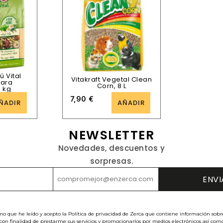
ú Vital
Vitakraft Vegetal Clean
para
Corn, 8 L
1 kg
7,90
€
ÑADIR
AÑADIR
NEWSLETTER
Novedades, descuentos y
sorpresas.
mo que he leído y acepto la Política de privacidad de Zerca que contiene información sobr
con finalidad de prestarme sus servicios y promocionarlos por medios electrónicos así com