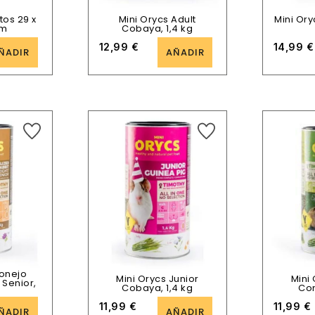
tos 29 x
Mini Orycs Adult
Mini Ory
cm
Cobaya, 1,4 kg
12,99
€
14,99
€
ÑADIR
AÑADIR
Conejo
Mini Orycs Junior
Mini
t Senior,
Cobaya, 1,4 kg
Con
11,99
€
11,99
€
ÑADIR
AÑADIR