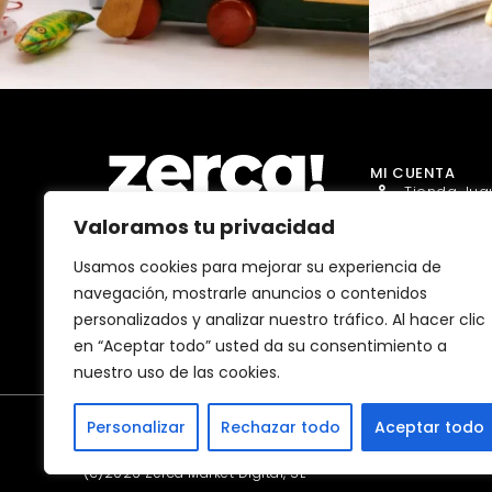
MI CUENTA
Tienda Jug
Valoramos tu privacidad
Tienda Go
Tienda Dro
Usamos cookies para mejorar su experiencia de
Comercios, productores y
navegación, mostrarle anuncios o contenidos
distribuidores locales. Pagan
Tienda Ma
impuestos aquí, y dinamizan
personalizados y analizar nuestro tráfico. Al hacer clic
economía y empleo en tu
Tienda Bell
comunidad.
en “Aceptar todo” usted da su consentimiento a
nuestro uso de las cookies.
Personalizar
Rechazar todo
Aceptar todo
(c)2026 Zerca Market Digital, SL