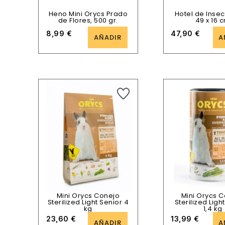
Heno Mini Orycs Prado
Hotel de Insec
de Flores, 500 gr.
49 x 16 
8,99
€
47,90
€
AÑADIR
A
Mini Orycs Conejo
Mini Orycs 
Sterilized Light Senior 4
Sterilized Ligh
kg
1,4 kg
23,60
€
13,99
€
AÑADIR
A