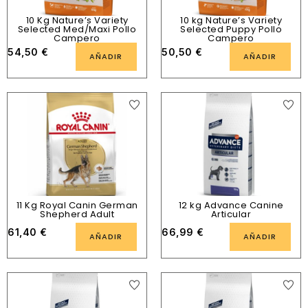
10 Kg Nature’s Variety
10 kg Nature’s Variety
Selected Med/Maxi Pollo
Selected Puppy Pollo
Campero
Campero
54,50
€
50,50
€
AÑADIR
AÑADIR
11 Kg Royal Canin German
12 kg Advance Canine
Shepherd Adult
Articular
61,40
€
66,99
€
AÑADIR
AÑADIR