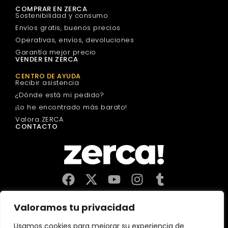
COMPRAR EN ZERCA
Sostenibilidad y consumo
Envíos gratis, buenos precios
Operativas, envíos, devoluciones
Garantía mejor precio
VENDER EN ZERCA
CENTRO DE AYUDA
Recibir asistencia
¿Dónde está mi pedido?
¡Lo he encontrado más barato!
Valora ZERCA
CONTACTO
Comercios, productores y distribuidores locales. Pagan
Valoramos tu privacidad
impuestos aquí, y dinamizan economía y empleo en tu
comunidad.
Usamos cookies para mejorar su experiencia de