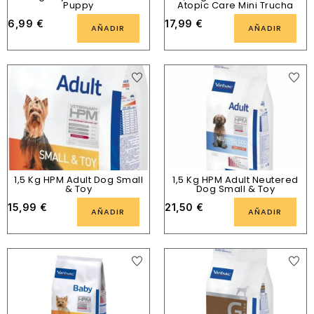
Puppy
Atopic Care Mini Trucha
6,99
€
17,99
€
AÑADIR
AÑADIR
1,5 Kg HPM Adult Dog Small
1,5 Kg HPM Adult Neutered
& Toy
Dog Small & Toy
15,99
€
21,50
€
AÑADIR
AÑADIR