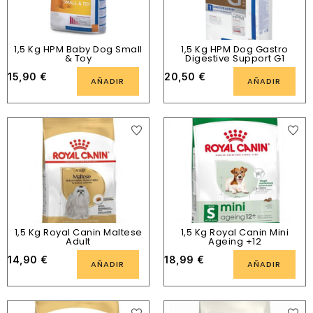
1,5 Kg HPM Baby Dog Small
1,5 Kg HPM Dog Gastro
& Toy
Digestive Support G1
15,90
€
20,50
€
AÑADIR
AÑADIR
1,5 Kg Royal Canin Maltese
1,5 Kg Royal Canin Mini
Adult
Ageing +12
14,90
€
18,99
€
AÑADIR
AÑADIR