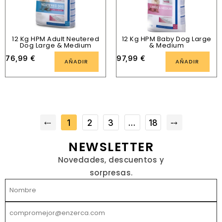
12 Kg HPM Adult Neutered
12 Kg HPM Baby Dog Large
Dog Large & Medium
& Medium
76,99
€
97,99
€
AÑADIR
AÑADIR
⤎
1
2
3
…
18
⤍
NEWSLETTER
Novedades, descuentos y
sorpresas.