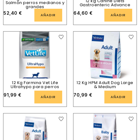
12 kg Canine Diets
Salmón perros medianos y
Gastroenteric Advance
grandes
52,40
€
64,60
€
AÑADIR
AÑADIR
12 Kg Farmina Vet Life
12 Kg HPM Adult Dog Large
Ultrahypo para perros
& Medium
91,99
€
70,99
€
AÑADIR
AÑADIR