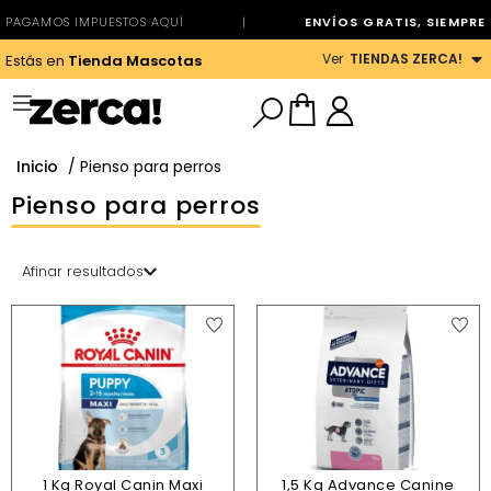
PAGAMOS IMPUESTOS AQUÍ
|
ENVÍOS GRATIS, SIEMPRE
Ver
TIENDAS ZERCA!
Estás en
Tienda Mascotas
Inicio
/ Pienso para perros
Pienso para perros
Afinar resultados
1 Kg Royal Canin Maxi
1,5 Kg Advance Canine