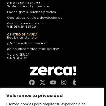
COMPRAR EN ZERCA
Sostenibilidad y consumo
Envíos gratis, buenos precios
Operativas, envíos, devoluciones
Garantía mejor precio
VENDER EN ZERCA
CENTRO DE AYUDA
Recibir asistencia
¿Dónde está mi pedido?
¡Lo he encontrado más barato!
Valora ZERCA
CONTACTO
Comercios, productores y distribuidores locales. Pagan
Valoramos tu privacidad
impuestos aquí, y dinamizan economía y empleo en tu
comunidad.
Usamos cookies para mejorar su experiencia de