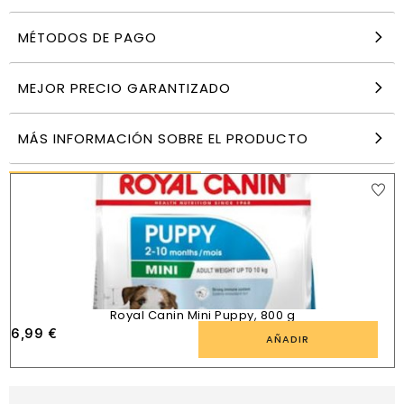
MÉTODOS DE PAGO
12 Kg HPM Dog Adult Sensitive Digest Large &
Medium
MEJOR PRECIO GARANTIZADO
87,99
€
AÑADIR
MÁS INFORMACIÓN SOBRE EL PRODUCTO
PRODUCTOS SIMILARES
Royal Canin Mini Puppy, 800 g
6,99
€
AÑADIR