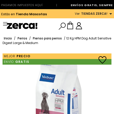
PAGAMOS IMPUESTOS AQUÍ
|
ENVÍOS GRATIS, SIEMPRE
Ver
TIENDAS ZERCA!
Estás en
Tienda Mascotas
Inicio
/
Perros
/
Pienso para perros
/ 12 Kg HPM Dog Adult Sensitive
Digest Large & Medium
MEJOR
PRECIO
ENVÍO
GRATIS