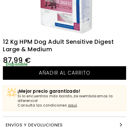
12 Kg HPM Dog Adult Sensitive Digest
Large & Medium
87,99
€
Disponible
AÑADIR AL CARRITO
¡Mejor precio garantizado!
Si lo encuentras más barato, ¡te reembolsamos la
diferencia!
Consulta las condiciones
aquí
.
ENVÍOS Y DEVOLUCIONES