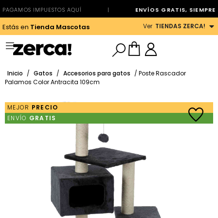
PAGAMOS IMPUESTOS AQUÍ
|
ENVÍOS GRATIS, SIEMPRE
Ver
TIENDAS ZERCA!
Estás en
Tienda Mascotas
Inicio
/
Gatos
/
Accesorios para gatos
/ Poste Rascador
Palamos Color Antracita 109cm
MEJOR
PRECIO
ENVÍO
GRATIS