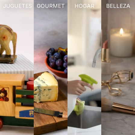
JUGUETES
GOURMET
HOGAR
BELLEZA