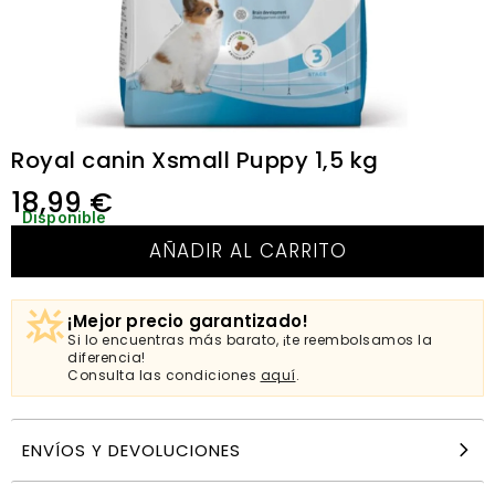
Royal canin Xsmall Puppy 1,5 kg
18,99
€
Disponible
AÑADIR AL CARRITO
¡Mejor precio garantizado!
Si lo encuentras más barato, ¡te reembolsamos la
diferencia!
Consulta las condiciones
aquí
.
ENVÍOS Y DEVOLUCIONES