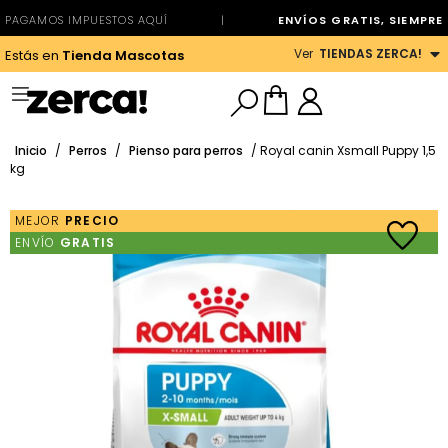
PAGAMOS IMPUESTOS AQUÍ
|
ENVÍOS GRATIS, SIEMPRE
Ver
TIENDAS ZERCA!
Estás en
Tienda Mascotas
Inicio
/
Perros
/
Pienso para perros
/ Royal canin Xsmall Puppy 1,5
kg
MEJOR
PRECIO
ENVÍO
GRATIS